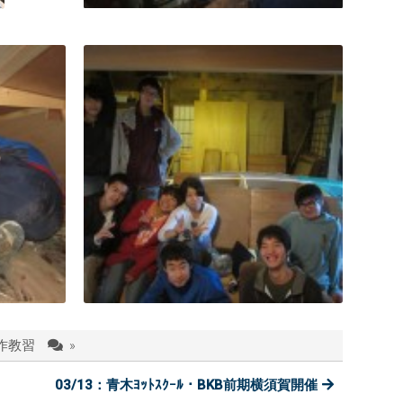
作教習
»
03/13：青木ﾖｯﾄｽｸｰﾙ・BKB前期横須賀開催