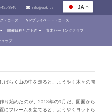
JA
-425-3849
info@aoki.us
グ・コース
VIPプライベート・コース
開催日程とご予約
青木セーリングクラブ
ショップ
しばらく山の中を走ると、ようやく木々の間
作り始めたのが、2013年の9月だ。図面から
置にフレームを立てると、ようやくヨットら