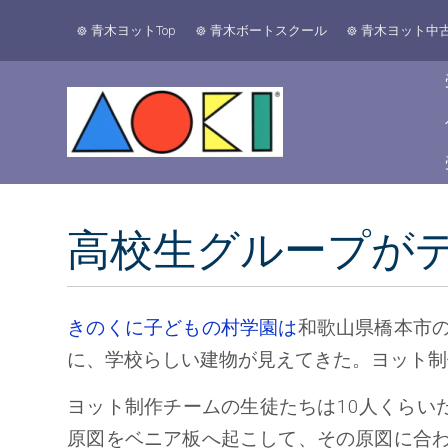
青木ヨットTop
青木ボートスクール
青木ヨット中
高校生グループが
きのくに子どもの村学園は
和歌山県橋本市
に、学校らしい建物が見えてきた。ヨット制
ヨット制作チームの生徒たちは10人くらいだ
原図をベニア板へ起こして、その原図に合