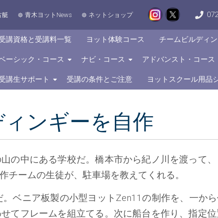
072
古艇
青木ヨットNews
ネットショップ
受講資格と受講料一覧
ヨット体験コース
チームビルディン
ベーシック・コース
ナビ・コース
アドバンスト・コース
受講生サポート
受講の条件とご注意
ヨットスクール用品
ディンギーを自作
の山の中にある学校だ。橋本市から紀ノ川を渡って、
作チームの生徒が、駐車場を教えてくれる。
。ベニア板製の小型ヨットZen11の制作を、一から
わせてフレームを組立てる。次に船台を作り、指定位