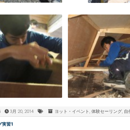
i
3月 20, 2014
ヨット・イベント
,
体験セーリング
,
自
グ実習1