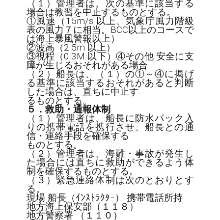
（１）管理者は、次の基準に該当する
場合は教習を中止するものとする。

①風速（15m/s 以上、気象庁風力階級
表の風力７に相当。BCC以上のコースで
は海上暴風警報以上）

②波高（2.5m 以上）

③視程（0.3M 以下）④その他 安全に支
障が生じるおそれがある場合

（２）船長は、（１）の①～④に掲げ
る基準に該当するおそれがあると判断
した場合は、直ちに中止す

５．救助・通報体制
（１）管理者は、船長に防水パック入
りの携帯電話を携行させ、船長との通
信・連絡手段を確保する

ものとする。

（２）管理者は、海難・事故が発生し
た場合には直ちに救助ができるよう体
制を確保するものとする。

（３）緊急連絡体制は次のとおりとす
る。

現場 船長（ｲﾝｽﾄﾗｸﾀｰ） 携帯電話所持

地方海上保安部（１１８）

地方警察署 （１１０）
