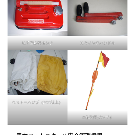
M.予備燃料タンク
N.ウインチハンドル
O.ストームジブ（BCC以上）
P.救助用ダンブイ