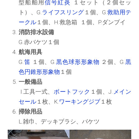
型船舶用
信号紅炎
１セット（２個セッ
ト）、G.
ライフスリング
１個、G.
救助用テ
ークル
１個、H.救急箱 １個、P.ダンブイ
消防排水設備
G.赤バケツ１個
航海用具
G.
笛
１個、G.
黒色球形形象物
２個、G.
黒
色円錐形形象物
１個
一般備品
I.工具一式、
ボートフック
１個、J.
メイン
セール
１枚、K.
ワーキングジブ
１枚
掃除用品
L.雑巾、デッキブラシ、バケツ