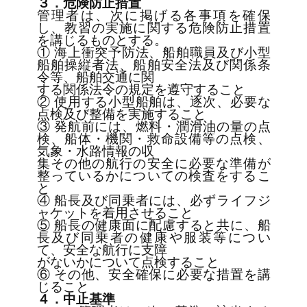
３．危険防止措置
管理者は、次に掲げる各事項を確保
し、教習の実施に関する危険防止措置
を講じるものとする。

① 海上衝突予防法、船舶職員及び小型
船舶操縦者法、船舶安全法及び関係条
令等、船舶交通に関

する関係法令の規定を遵守すること

② 使用する小型船舶は、逐次、必要な
点検及び整備を実施すること

③ 発航前には、燃料・潤滑油の量の点
検、船体・機関・救命設備等の点検、
気象・水路情報の収

集その他の航行の安全に必要な準備が
整っているかについての検査をするこ
と

④ 船長及び同乗者には、必ずライフジ
ャケットを着用させること

⑤ 船長の健康面に配慮すると共に、船
長及び同乗者の健康や服装等につい
て、安全な航行に支障

がないかについて点検すること

⑥ その他、安全確保に必要な措置を講
４．中止基準