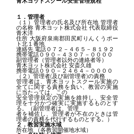
青木ヨットスクール安全管理規程
１．管理者
（１）管理者の氏名及び所在地 管理者
の名称 青木ヨット株式会社 代表取締役 
青木洋

住所 大阪府泉南郡田尻町りんくうポー
ト北１番地

連絡先 電話０７２－４６５－８１９２

携帯電話０９０－４３０７－００００

副管理者（管理者以外の連絡者等）

青木ヨット株式会社 安斎久雄

携帯電話０９０－２４６４－００００

（２）管理者(及び副管理者)の責務

管理者は、青木ヨットスクール実施の
全てに関する責務を負い、教習の実施
に当たっては、この

安全管理規定の実施を維持し、安全管
理を十分かつ確実に実施するものとす
る。（副管理者は、管理

者を補佐し、管理者が不在のときは管
２．教習実施水域