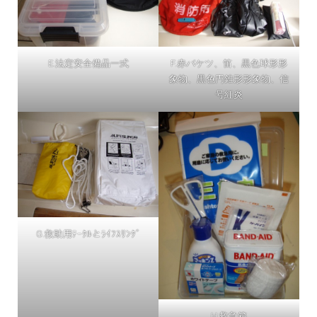
E.法定安全備品一式
F.赤バケツ、笛、黒色球形形
象物、黒色円錐形形象物、信
号紅炎
G.救助用ﾃｰｸﾙとﾗｲﾌｽﾘﾝｸﾞ
H.救急箱