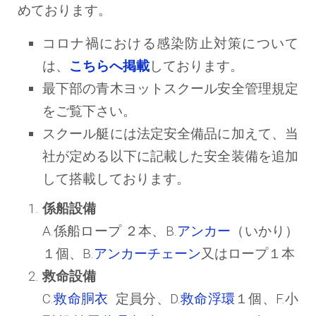
めております。
コロナ禍における感染防止対策について
は、
こちらへ掲載
しております。
最下部の青木ヨットスクール安全管理規定
をご覧下さい。
スクール艇には法定安全備品に加えて、当
社が定める以下に記載した安全装備を追加
して搭載しております。
係船設備
A.係船ロープ ２本、B.
アンカー
（いかり）
１個、B.
アンカーチェーン
又はロープ１本
救命設備
C.
救命胴衣
定員分、D.
救命浮環
１個、F.小