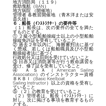
地方消防局 （１１９）

救助曳航（BAN）

地方病院 （開催地）

管理者 各教習開催地 （青木洋または安
６．船長（ｲﾝｽﾄﾗｸﾀｰ）の要件等
（１）船長は、次の要件の全てを満た
すものとする。

① ２級小型船舶操縦士以上の小型船舶
操縦免許証を受有していること

② 過去２年以内に、海難審判法に基づ
く懲戒、若しくは船舶職員及び小型船
舶操縦者法に基づく

行政処分又は罰則を受けていないこと

③ 日赤又は消防署等が行う救命講習を
受け、修了証を受有していること

④ ＡＳＡ（American Sailing 
Association）のインストラクター資格
ＢＫＢＩ（Basic Keelboat

Sailing Instructor）以上の資格を受有し
ていること

⑤ （２）の教育を受けていること

（２）管理者は、船長（ｲﾝｽﾄﾗｸﾀｰ）に
対し、次に掲げる事項を教育するもの
とする。
