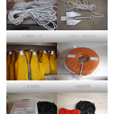
A.係船ロープ
B.ｱﾝｶｰ、ｱﾝｶｰﾁｪｰﾝ
C.救命胴衣
D.救命浮環