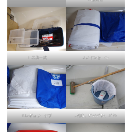
Ｉ.工具一式
J.メインセール
K.レギュラージブ
L.雑巾、ﾃﾞｯｷﾌﾞﾗｼ、ﾊﾞｹﾂ