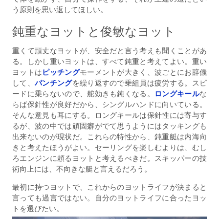
う原則を思い返してほしい。
鈍重なヨットと俊敏なヨット
重くて頑丈なヨットが、安全だと言う考えも聞くことがあ
る。しかし重いヨットは、すべて鈍重と考えてよい。重い
ヨットは
ピッチング
モーメントが大きく、波ごとにお辞儀
して、
パンチング
を繰り返すので乗組員は疲労する。スピ
ードに乗らないので、舵効きも鈍くなる。
ロングキール
な
らば保針性が良好だから、シングルハンドに向いている。
そんな意見も耳にする。ロングキールは保針性には寄与す
るが、波の中では頑固癖がでて思うようにはタッキングも
出来ないのが現状だ。これらの特性から、鈍重艇は内海向
きと考えたほうがよい。セーリングを楽しむよりは、むし
ろエンジンに頼るヨットと考えるべきだ。スキッパーの技
術向上には、不向きな艇と言えるだろう。
最初に持つヨットで、これからのヨットライフが決まると
言っても過言ではない。自分のヨットライフに合ったヨッ
トを選びたい。