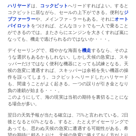
ハリヤード
は、
コックピット
へリードすればよい。すると
コクピットに居ながら、セールの上下ができる。便利な
ジ
ブファーラー
や、メインファ－ラーもある。それに
オート
パイロット
をつければ、どんなヨットでも一人で乗ること
ができるのでは。またさらにエンジンを大きくすれば嵐に
なっても、機走で逃げられるのではないか・・・。
デイセーリングで、穏やかな海面を
機走
するなら、そのよ
うな選択もあるかもしれない。しかし天候の急変は、スキ
ッパーだけではなく便利な機器にとっても試練となる。天
候の急変に遭遇すれば、スキッパーは余裕を失い機器の操
作を誤ってしまう。コクピットへリードしたハリヤード
も、間違うことがよく起きる。一つの誤りが引き金となり
負の連鎖が始まる・・・。
このようにして、海の現実は当初の期待を裏切ることにな
る場合が多い。
翌日の天気予報が当たる確立は、75%と言われている。2日
後となると60%となる。すると、たとえデイセーリングで
あっても、思わぬ天候の急変に遭遇する可能性がある。希
望や期待に頼るよりは、天候の急変に備えておく方がより