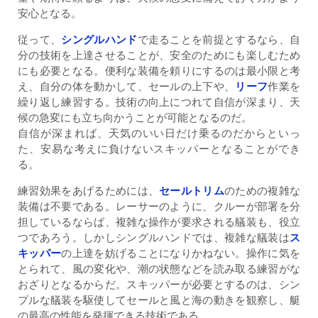
安心となる。
従って、
シングルハンド
で走ることを前提とするなら、自
分の技術を上達させることが、安全のためにも楽しむため
にも必要となる。便利な装備を頼りにするのは最小限と考
え、自分の体を動かして、セールの上下や、
リーフ
作業を
繰り返し練習する。技術の向上につれて自信が深まり、天
候の急変にも立ち向かうことが可能となるのだ。
自信が深まれば、天気のいい日だけ乗るのだからといっ
た、安易な考えに負けないスキッパーとなることができ
る。
練習効果をあげるためには、
セールトリム
のための複雑な
装備は不要である。レーサーのように、クルーが部署を分
担しているならば、複雑な操作が要求される艤装も、役立
つであろう。しかしシングルハンドでは、複雑な艤装は
ス
キッパー
の上達を妨げることになりかねない。操作に気を
とられて、風の変化や、潮の状態などを読み取る練習がな
おざりとなるからだ。スキッパーが必要とするのは、シン
プルな艤装を駆使してセールと風と海の動きを観察し、艇
の最高の性能を発揮できる技術である。