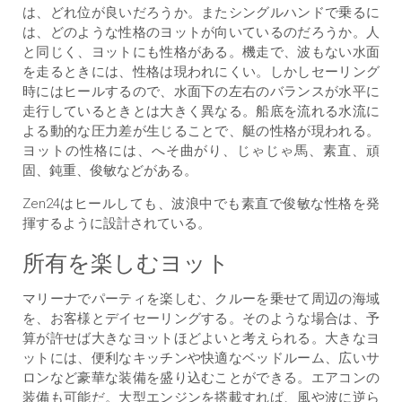
は、どれ位が良いだろうか。またシングルハンドで乗るに
は、どのような性格のヨットが向いているのだろうか。人
と同じく、ヨットにも性格がある。機走で、波もない水面
を走るときには、性格は現われにくい。しかしセーリング
時にはヒールするので、水面下の左右のバランスが水平に
走行しているときとは大きく異なる。船底を流れる水流に
よる動的な圧力差が生じることで、艇の性格が現われる。
ヨットの性格には、へそ曲がり、じゃじゃ馬、素直、頑
固、鈍重、俊敏などがある。
Zen24はヒールしても、波浪中でも素直で俊敏な性格を発
揮するように設計されている。
所有を楽しむヨット
マリーナでパーティを楽しむ、クルーを乗せて周辺の海域
を、お客様とデイセーリングする。そのような場合は、予
算が許せば大きなヨットほどよいと考えられる。大きなヨ
ットには、便利なキッチンや快適なベッドルーム、広いサ
ロンなど豪華な装備を盛り込むことができる。エアコンの
装備も可能だ。大型エンジンを搭載すれば、風や波に逆ら