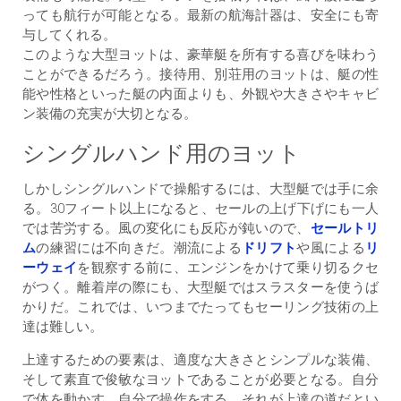
っても航行が可能となる。最新の航海計器は、安全にも寄
与してくれる。
このような大型ヨットは、豪華艇を所有する喜びを味わう
ことができるだろう。接待用、別荘用のヨットは、艇の性
能や性格といった艇の内面よりも、外観や大きさやキャビ
ン装備の充実が大切となる。
シングルハンド用のヨット
しかしシングルハンドで操船するには、大型艇では手に余
る。30フィート以上になると、セールの上げ下げにも一人
では苦労する。風の変化にも反応が鈍いので、
セールトリ
ム
の練習には不向きだ。潮流による
ドリフト
や風による
リ
ーウェイ
を観察する前に、エンジンをかけて乗り切るクセ
がつく。離着岸の際にも、大型艇ではスラスターを使うば
かりだ。これでは、いつまでたってもセーリング技術の上
達は難しい。
上達するための要素は、適度な大きさとシンプルな装備、
そして素直で俊敏なヨットであることが必要となる。自分
で体を動かす、自分で操作をする、それが上達の道だとい