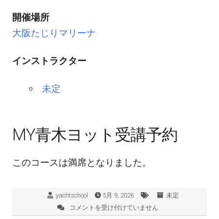
開催場所
大阪たじりマリーナ
インストラクター
未定
MY青木ヨット受講予約
このコースは満席となりました。
yachtschool
5月 9, 2026
未定
コメントを受け付けていません
SBD
コ