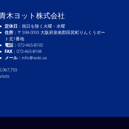
青木ヨット株式会社
定休日
：祝日を除く火曜・水曜
住所
：〒598-0093 大阪府泉南郡田尻町りんくうポー
ト北1番地
電話
：072-465-8192
FAX
：072-465-8194
メール
：
info＠aoki.us
5,967,753
Visits