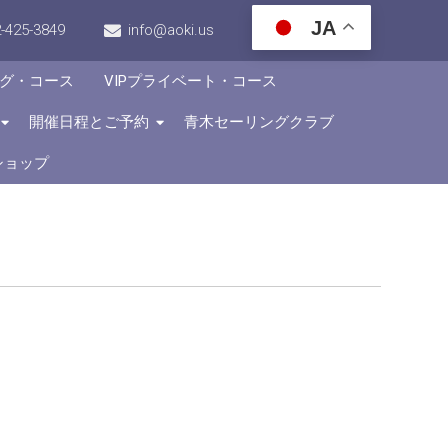
JA
-425-3849
info@aoki.us
グ・コース
VIPプライベート・コース
開催日程とご予約
青木セーリングクラブ
ショップ