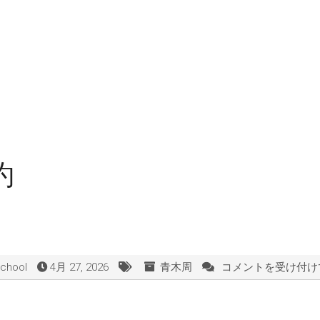
約
school
4月 27, 2026
青木周
コメントを受け付け
BBC
長
距
離