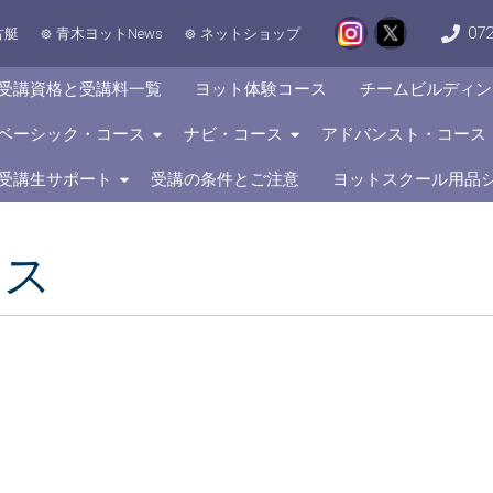
072
古艇
青木ヨットNews
ネットショップ
受講資格と受講料一覧
ヨット体験コース
チームビルディン
ベーシック・コース
ナビ・コース
アドバンスト・コース
受講生サポート
受講の条件とご注意
ヨットスクール用品
ース