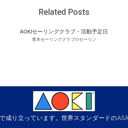
航
Related Posts
海
コ
ー
ス
AOKIセーリングクラブ・活動予定日
は
青木セーリングクラブのセーリン
で成り立っています。世界スタンダードのAS