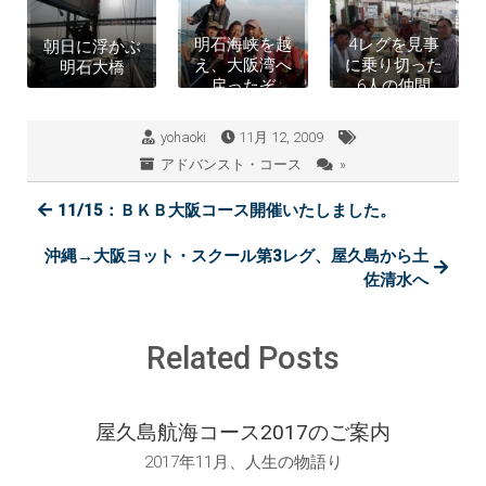
明石海峡を越
4レグを見事
朝日に浮かぶ
え、大阪湾へ
に乗り切った
明石大橋
戻ったぞ
6人の仲間
yohaoki
11月 12, 2009
アドバンスト・コース
»
11/15：ＢＫＢ大阪コース開催いたしました。
沖縄→大阪ヨット・スクール第3レグ、屋久島から土
佐清水へ
Related Posts
屋久島航海コース2017のご案内
2017年11月、人生の物語り