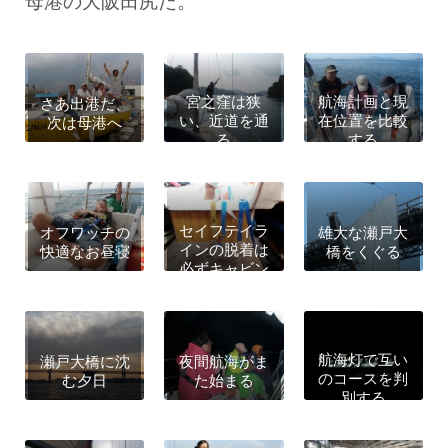
母港の大阪田尻だ。
宮之窪は狭
航海計画と現
さあ出港だ、
い、近道を通
在位置を比較
次は母港へ
る
する
セイフテイラ
オフワッチの
雄大な瀬戸大
インの脱着は
快適なお昼寝
橋をくぐる
必ずキャビン
で
航海灯で互い
瀬戸大橋に沈
夜間航海がま
のコースを判
む夕日
た始まる
別する