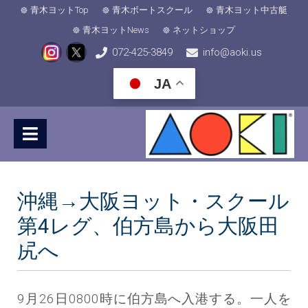
青木ヨットTop
青木ボートスクール
青木ヨット中古艇
青木ヨットNews
ネットショップ
072-425-3849
info@aoki.us
JA
沖縄→大阪ヨット・スクール
第4レグ、伯方島から大阪田
尻へ
9月26日0800時に伯方島へ入港する。一人を