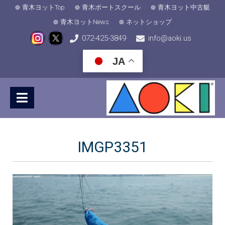
青木ヨットTop
青木ボートスクール
青木ヨット中古艇
青木ヨットNews
ネットショップ
072-425-3849
info@aoki.us
JA
IMGP3351