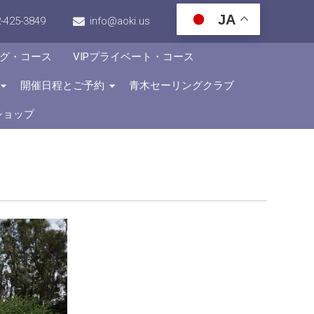
JA
-425-3849
info@aoki.us
グ・コース
VIPプライベート・コース
開催日程とご予約
青木セーリングクラブ
ショップ