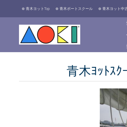
青木ヨットTop
青木ボートスクール
青木ヨット中
青木ﾖｯﾄｽ