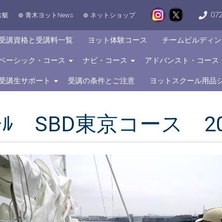
072
古艇
青木ヨットNews
ネットショップ
受講資格と受講料一覧
ヨット体験コース
チームビルディン
ベーシック・コース
ナビ・コース
アドバンスト・コース
受講生サポート
受講の条件とご注意
ヨットスクール用品
ｸｰﾙ SBD東京コース 