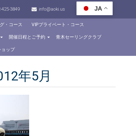
JA
-425-3849
info@aoki.us
グ・コース
VIPプライベート・コース
開催日程とご予約
青木セーリングクラブ
ショップ
2012年5月