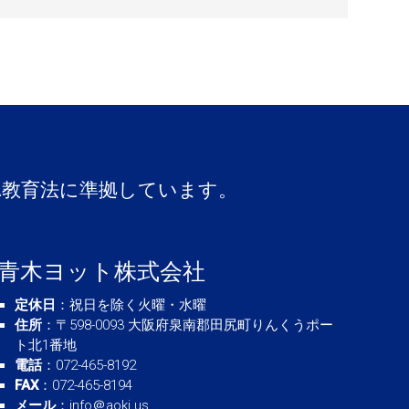
A教育法に準拠しています。
青木ヨット株式会社
定休日
：祝日を除く火曜・水曜
住所
：〒598-0093 大阪府泉南郡田尻町りんくうポー
ト北1番地
電話
：072-465-8192
FAX
：072-465-8194
メール
：
info＠aoki.us