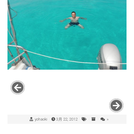
yohaoki
3月 22, 2012
»