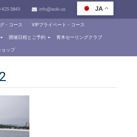
JA
-425-3849
info@aoki.us
グ・コース
VIPプライベート・コース
開催日程とご予約
青木セーリングクラブ
ショップ
2