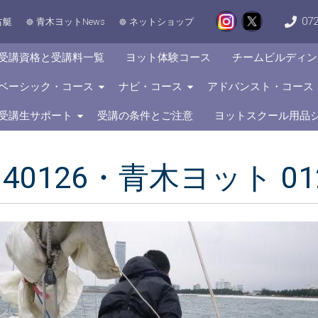
072
古艇
青木ヨットNews
ネットショップ
受講資格と受講料一覧
ヨット体験コース
チームビルディン
ベーシック・コース
ナビ・コース
アドバンスト・コース
受講生サポート
受講の条件とご注意
ヨットスクール用品
140126・青木ヨット 01