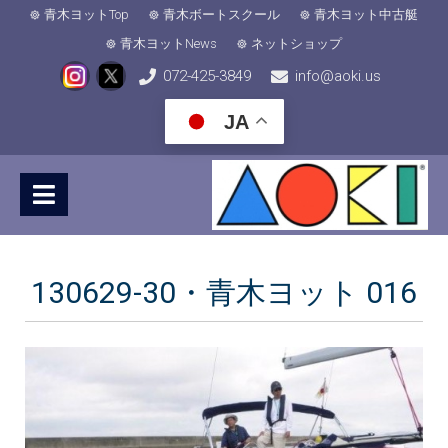
青木ヨットTop
青木ボートスクール
青木ヨット中古艇
青木ヨットNews
ネットショップ
072-425-3849
info@aoki.us
JA
130629-30・青木ヨット 016