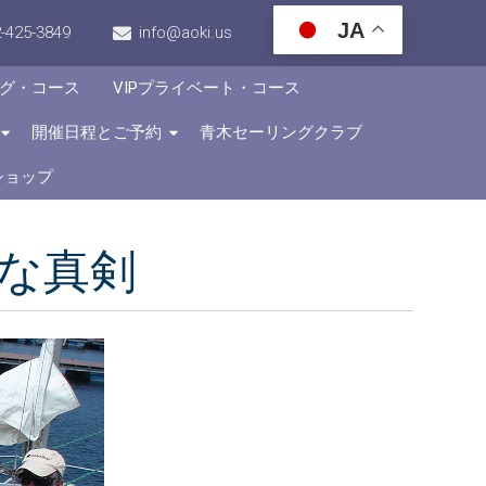
JA
-425-3849
info@aoki.us
グ・コース
VIPプライベート・コース
開催日程とご予約
青木セーリングクラブ
ショップ
な真剣