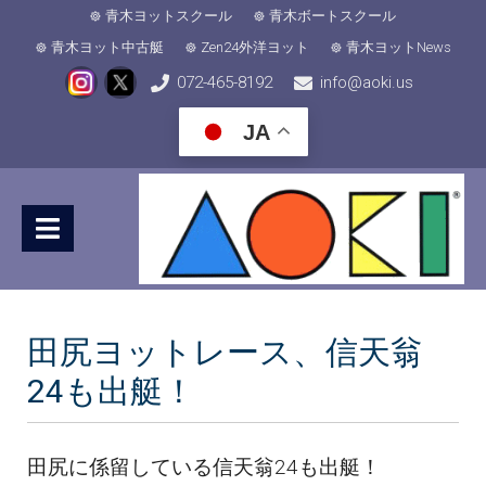
青木ヨットスクール
青木ボートスクール
青木ヨット中古艇
Zen24外洋ヨット
青木ヨットNews
072-465-8192
info@aoki.us
JA
田尻ヨットレース、信天翁
24も出艇！
田尻に係留している信天翁24も出艇！