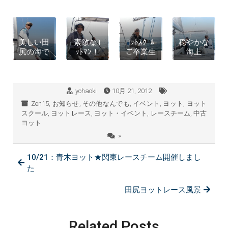
美しい田
素敵なﾖ
ﾖｯﾄｽｸｰﾙ
穏やかな
尻の海で
ｯﾄﾏﾝ！
ご卒業生
海上
yohaoki
10月 21, 2012
Zen15
,
お知らせ
,
その他なんでも
,
イベント
,
ヨット
,
ヨット
スクール
,
ヨットレース
,
ヨット・イベント
,
レースチーム
,
中古
ヨット
»
10/21：青木ヨット★関東レースチーム開催しまし
た
田尻ヨットレース風景
Related Posts