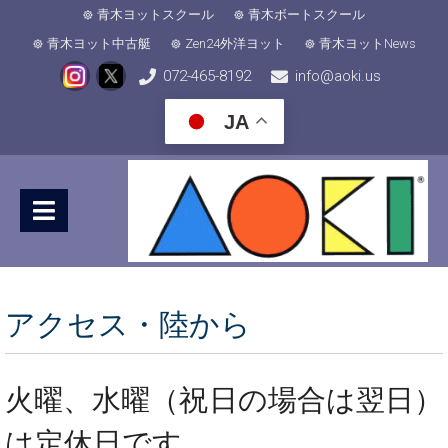
青木ヨットスクール
青木ボートスクール
青木ヨット中古艇
Zen24外洋ヨット
青木ヨットNews
072-465-8192
info@aoki.us
JA
アクセス・陸から
火曜、水曜（祝日の場合は翌日）
は定休日です。