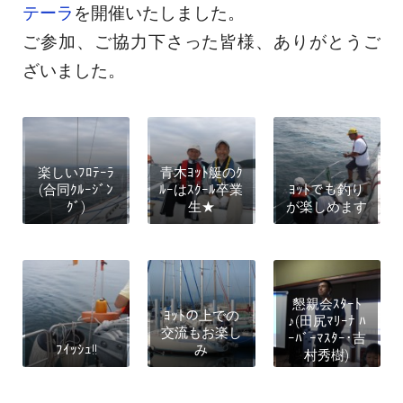
テーラ
を開催いたしました。
ご参加、ご協力下さった皆様、ありがとうご
ざいました。
楽しいﾌﾛﾃｰﾗ
青木ﾖｯﾄ艇のｸ
(合同ｸﾙｰｼﾞﾝ
ﾙｰはｽｸｰﾙ卒業
ﾖｯﾄでも釣り
ｸﾞ)
生★
が楽しめます
懇親会ｽﾀｰﾄ
ﾖｯﾄの上での
♪(田尻ﾏﾘｰﾅ ﾊ
交流もお楽し
ｰﾊﾞｰﾏｽﾀｰ･吉
ﾌｲｯｼｭ!!
み
村秀樹)