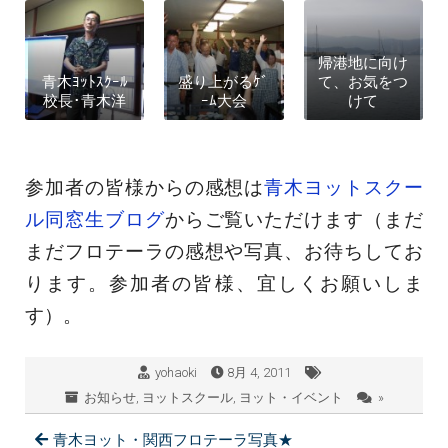
帰港地に向け
青木ﾖｯﾄｽｸｰﾙ
盛り上がるｹﾞ
て、お気をつ
校長･青木洋
ｰﾑ大会
けて
参加者の皆様からの感想は
青木ヨットスクー
ル同窓生ブログ
からご覧いただけます（まだ
まだフロテーラの感想や写真、お待ちしてお
ります。参加者の皆様、宜しくお願いしま
す）。
yohaoki
8月 4, 2011
お知らせ
,
ヨットスクール
,
ヨット・イベント
»
青木ヨット・関西フロテーラ写真★