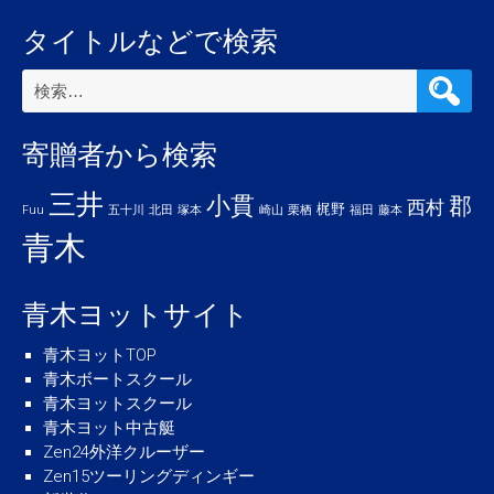
タイトルなどで検索
検
索:
寄贈者から検索
三井
小貫
郡
西村
梶野
Fuu
五十川
北田
塚本
崎山
栗栖
福田
藤本
青木
青木ヨットサイト
青木ヨットTOP
青木ボートスクール
青木ヨットスクール
青木ヨット中古艇
Zen24外洋クルーザー
Zen15ツーリングディンギー