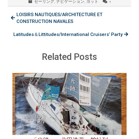
セーリング
,
ナビゲーション
,
ヨット
»
LOISIRS NAUTIQUES/ARCHITECTURE ET
CONSTRUCTION NAVALES
Latitudes＆Littitudes/International Cruisers’ Party
Related Posts