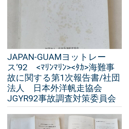
JAPAN-GUAMヨットレー
ス’92 <ﾏﾘﾝﾏﾘﾝ><ﾀｶ>海難事
故に関する第1次報告書/社団
法人 日本外洋帆走協会
JGYR92事故調査対策委員会