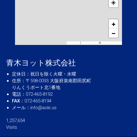
+
−
MapPress
|
OpenFreeMap
©
OpenStreetMap
青木ヨット株式会社
定休日
：祝日を除く火曜・水曜
住所
：〒598-0093 大阪府泉南郡田尻町
りんくうポート北1番地
電話
：072-465-8192
FAX
：072-465-8194
メール
：
info@aoki.us
1,257,654
Visits