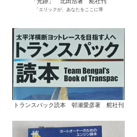
「光跡」 北田浩著 舵社刊
「エリックが、あなたをここに導
トランスパック読本 邨瀬愛彦著 舵社刊