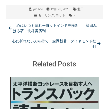
yohaoki
12月 28, 2025
北田
セーリング
,
ヨット
»
「心はいつも晴れーヨットインド洋横断」 福田み
はる著 北斗書房刊
心に折れない刀を持て 森岡毅著 ダイヤモンド社
刊
Related Posts