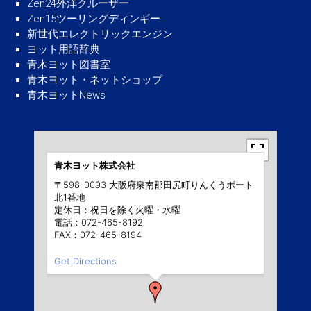
Zen24外洋クルーザー
Zen15ツーリングディンギー
新世代エレクトリックエンジン
ヨット用語辞典
青木ヨット図書室
青木ヨット・ネットショップ
青木ヨットNews
青木ヨット株式会社
〒598-0093 大阪府泉南郡田尻町りんくうポート
北1番地
定休日：祝日を除く火曜・水曜
電話：072-465-8192
FAX：072-465-8194
Get Directions