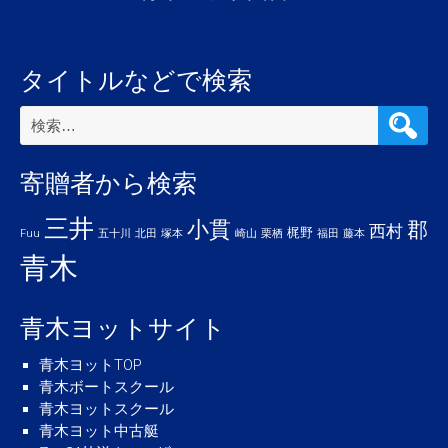
タイトルなどで検索
検
索:
寄贈者から検索
三井
小貫
郡
西村
梶野
Fuu
五十川
北田
塚本
崎山
栗栖
福田
藤本
青木
青木ヨットサイト
青木ヨットTOP
青木ボートスクール
青木ヨットスクール
青木ヨット中古艇