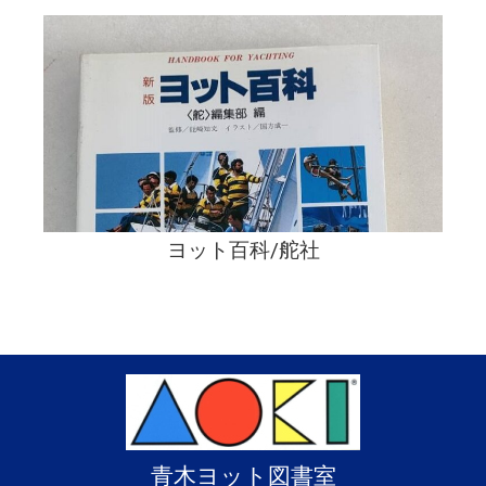
ヨット百科/舵社
青木ヨット図書室