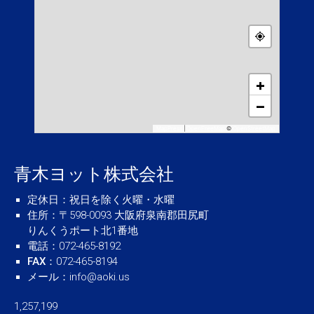
+
−
MapPress
|
OpenFreeMap
©
OpenStreetMap
青木ヨット株式会社
定休日
：祝日を除く火曜・水曜
住所
：〒598-0093 大阪府泉南郡田尻町
りんくうポート北1番地
電話
：072-465-8192
FAX
：072-465-8194
メール
：
info@aoki.us
1,257,199