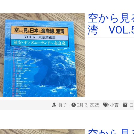
空から見
湾 VOL.
眞子
2月 3, 2025
小貫
ヨ
空から見