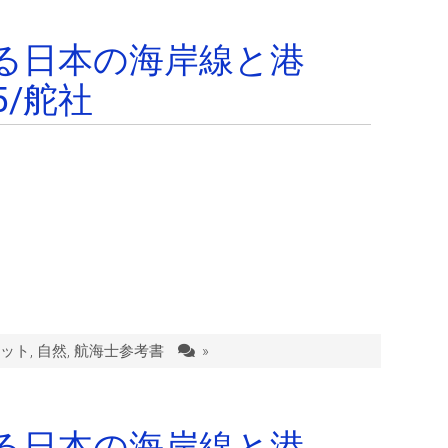
る日本の海岸線と港
5/舵社
ット
,
自然
,
航海士参考書
»
る日本の海岸線と港