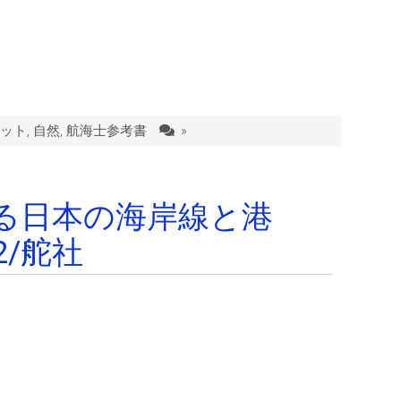
ット
,
自然
,
航海士参考書
»
る日本の海岸線と港
2/舵社