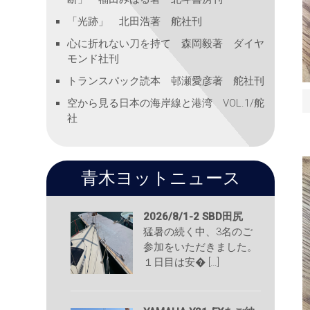
「光跡」 北田浩著 舵社刊
心に折れない刀を持て 森岡毅著 ダイヤ
モンド社刊
トランスパック読本 邨瀬愛彦著 舵社刊
空から見る日本の海岸線と港湾 VOL.1/舵
社
青木ヨットニュース
2026/8/1-2 SBD田尻
猛暑の続く中、3名のご
参加をいただきました。
１日目は安� […]