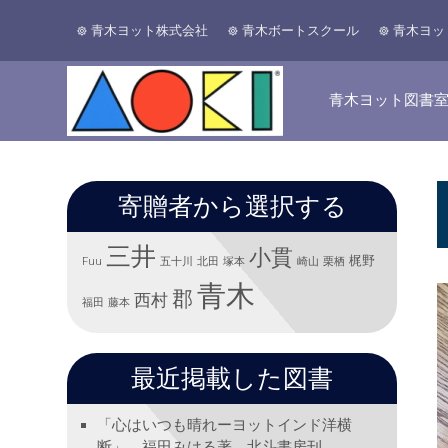
青木ヨット株式会社
青木ボートスクール
青木ヨッ
青木ヨット図書
寄贈者から選択する
三井
小貫
梶野
Fuu
五十川
北田
塚本
崎山
栗栖
青木
郡
西村
福田
藤本
最近掲載した図書
「心はいつも晴れーヨットインド洋横
断」 福田みはる著 北斗書房刊