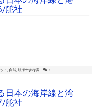
6/舵社
ット
,
自然
,
航海士参考書
»
る日本の海岸線と湾
7/舵社