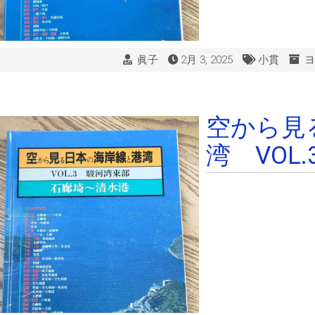
眞子
2月 3, 2025
小貫
ヨ
空から見
湾 VOL.