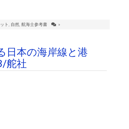
ット
,
自然
,
航海士参考書
»
る日本の海岸線と港
3/舵社