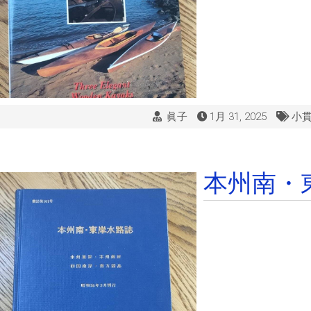
眞子
1月 31, 2025
小
本州南・