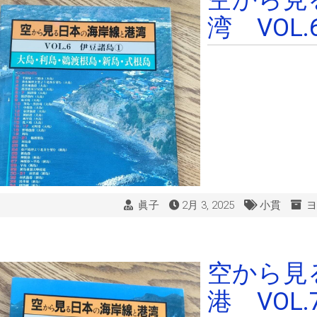
湾 VOL.
眞子
2月 3, 2025
小貫
ヨ
空から見
港 VOL.