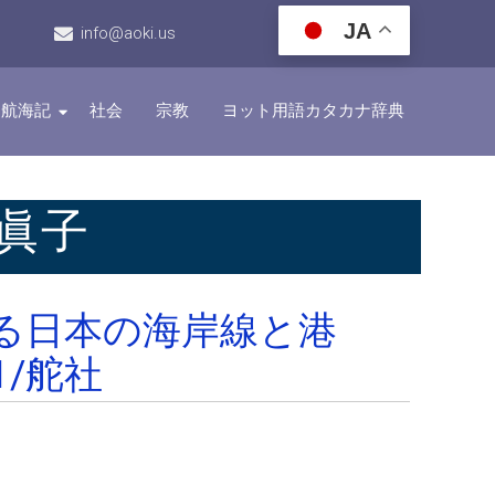
JA
info@aoki.us
航海記
社会
宗教
ヨット用語カタカナ辞典
眞子
る日本の海岸線と港
1/舵社