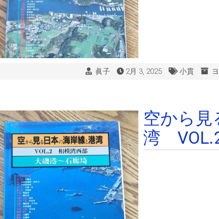
眞子
2月 3, 2025
小貫
ヨ
空から見
湾 VOL.