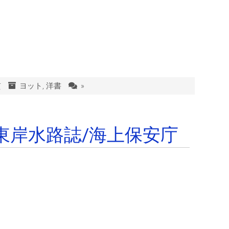
貫
ヨット
,
洋書
»
東岸水路誌/海上保安庁