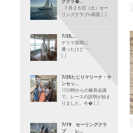
グクラ�...
７月２５日（土）セー
リングクラブin田尻 […]
7/25,...
ゲリラ雷雨に
遭ったけど･･･
[…]
7/25たじりマリーナ・サ
ンセッ...
1530時からの艇長会議
で、レースの説明が始ま
りました。今� […]
7/19 セーリングクラ
ブ レ...