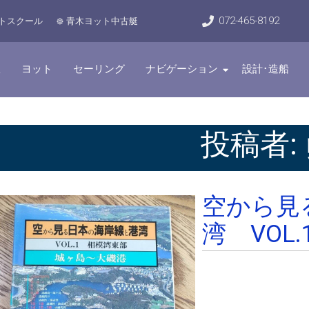
072-465-8192
トスクール
青木ヨット中古艇
室
ヨット
セーリング
ナビゲーション
設計･造船
投稿者:
空から見
湾 VOL.