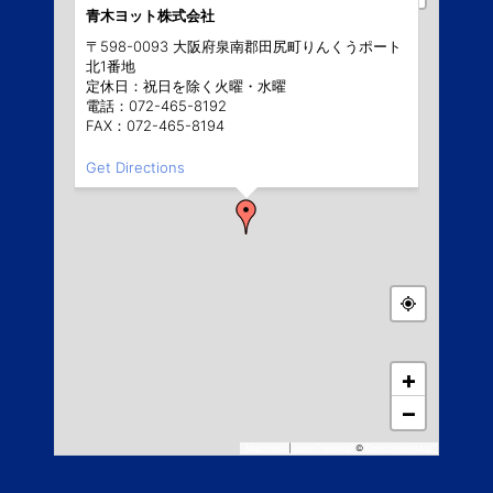
青木ヨット株式会社
〒598-0093 大阪府泉南郡田尻町りんくうポート
北1番地
定休日：祝日を除く火曜・水曜
電話：072-465-8192
FAX：072-465-8194
Get Directions
+
−
MapPress
|
OpenFreeMap
©
OpenStreetMap