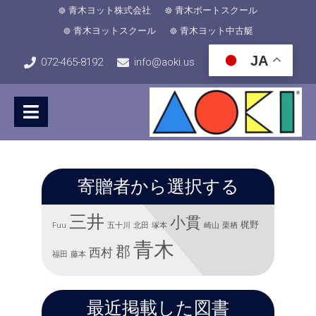
青木ヨット株式会社
青木ボートスクール
青木ヨットスクール
青木ヨット中古艇
JA
072-465-8192
info@aoki.us
寄贈者から選択する
三井
小貫
梶野
Fuu
五十川
北田
塚本
崎山
栗栖
青木
郡
西村
福田
藤本
最近掲載した図書