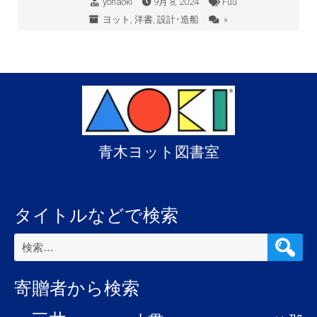
yohaoki
9月 8, 2024
Fuu
ヨット
,
洋書
,
設計･造船
»
青木ヨット図書室
タイトルなどで検索
検
索:
寄贈者から検索