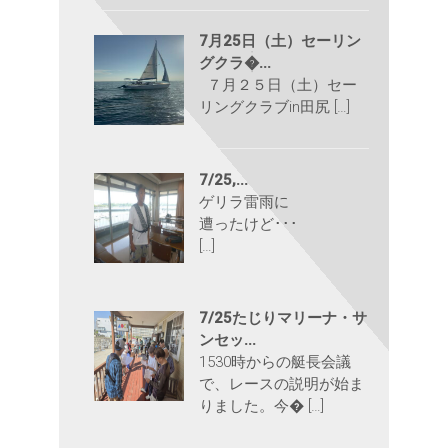
7月25日（土）セーリン
グクラ�...
７月２５日（土）セー
リングクラブin田尻 […]
7/25,...
ゲリラ雷雨に
遭ったけど･･･
[…]
7/25たじりマリーナ・サ
ンセッ...
1530時からの艇長会議
で、レースの説明が始ま
りました。今� […]