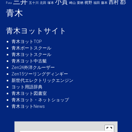
三井
小貫
郡
西村
梶野
Fuu
五十川
北田
塚本
崎山
栗栖
福田
藤本
青木
青木ヨットサイト
青木ヨットTOP
青木ボートスクール
青木ヨットスクール
青木ヨット中古艇
Zen24外洋クルーザー
Zen15ツーリングディンギー
新世代エレクトリックエンジン
ヨット用語辞典
青木ヨット図書室
青木ヨット・ネットショップ
青木ヨットNews