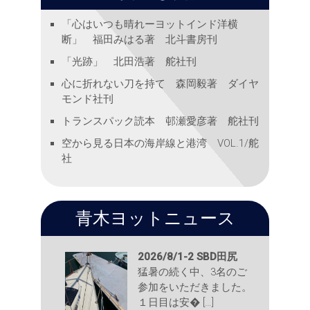
「心はいつも晴れーヨットインド洋横
断」 福田みはる著 北斗書房刊
「光跡」 北田浩著 舵社刊
心に折れない刀を持て 森岡毅著 ダイヤ
モンド社刊
トランスパック読本 邨瀬愛彦著 舵社刊
空から見る日本の海岸線と港湾 VOL.1/舵
社
青木ヨットニュース
2026/8/1-2 SBD田尻
猛暑の続く中、3名のご
参加をいただきました。
１日目は安� […]