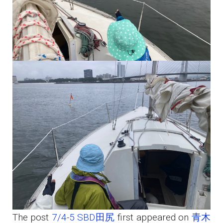
The post
7/4-5 SBD田尻
first appeared on
青木