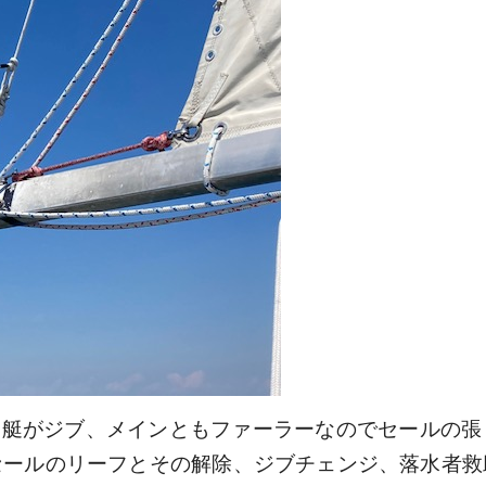
自艇がジブ、メインともファーラーなのでセールの
セールのリーフとその解除、ジブチェンジ、落水者救