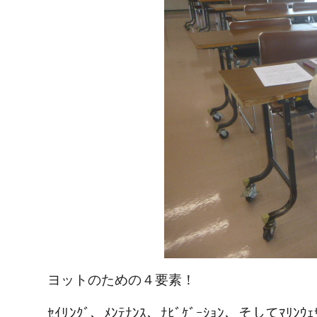
ヨットのための４要素！
ｾｲﾘﾝｸﾞ、ﾒﾝﾃﾅﾝｽ、ﾅﾋﾞｹﾞｰｼｮﾝ、