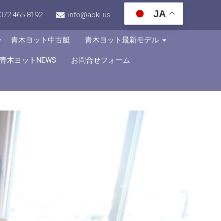
JA
072-465-8192
info@aoki.us
青木ヨット中古艇
青木ヨット最新モデル
青木ヨットNEWS
お問合せフォーム