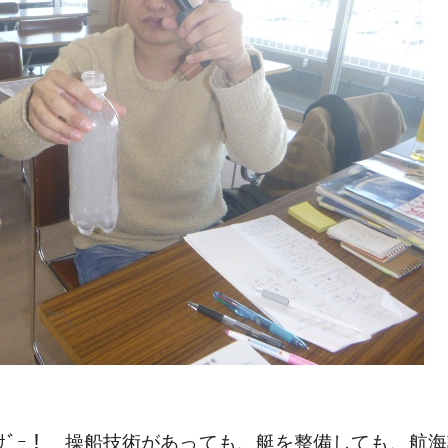
そしてﾏﾘﾝｳｪｻﾞｰ！ 操船技術があっても、艇を整備し