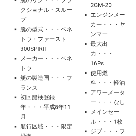
艇のリグ・・・フラ
2GM-20
クショナル・スルー
エンジンメー
プ
カー・・・ヤ
艇の型式・・・ベネ
ンマー
トウ・ファースト
最大出
300SPIRIT
力・・・
メーカー・・・ベネ
16Ps
トウ
使用燃
艇の製造国・・・フ
料・・・軽油
ランス
アワーメータ
初回船検登録
ー・・・なし
年・・・平成8年11
メインセー
月
ル・・・1枚
航行区域・・・限定
ジブ・・・フ