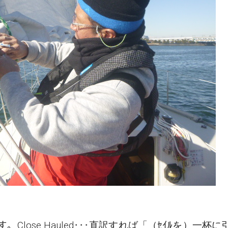
」です。Close Hauled･･･直訳すれば「（ｾｲﾙを