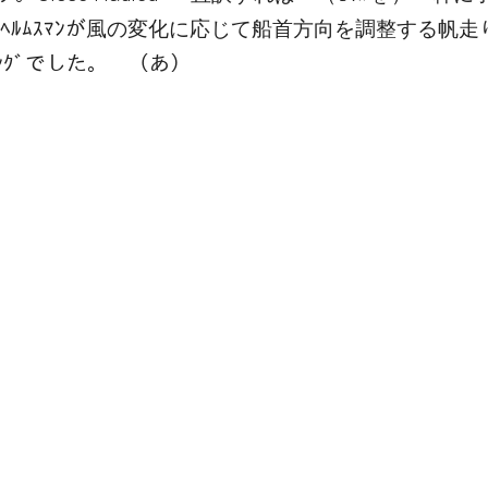
ﾑｽﾏﾝが風の変化に応じて船首方向を調整する帆走り
ﾝｸﾞでした。 （あ）