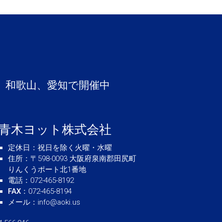
、和歌山、愛知で開催中
青木ヨット株式会社
定休日
：祝日を除く火曜・水曜
住所
：〒598-0093 大阪府泉南郡田尻町
りんくうポート北1番地
電話
：072-465-8192
FAX
：072-465-8194
メール
：
info@aoki.us