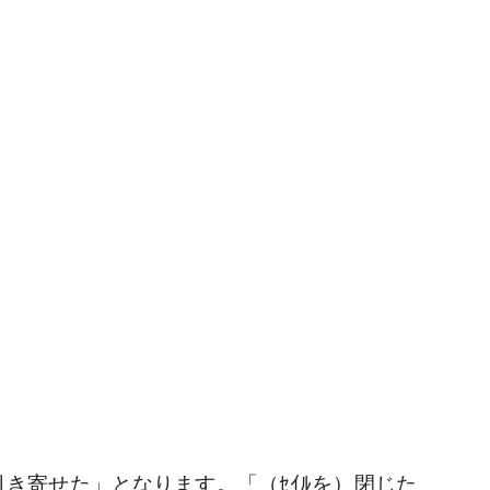
）一杯に引き寄せた」となります。「（ｾｲﾙを）閉じた