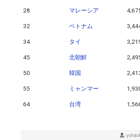
28
マレーシア
4,67
32
ベトナム
3,44
34
タイ
3,21
45
北朝鮮
2,49
50
韓国
2,41
55
ミャンマー
1,93
64
台湾
1,56
yohaok