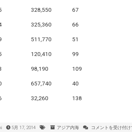
5
328,550
67
4
325,360
66
9
511,770
51
5
120,410
99
3
98,190
109
0
657,740
40
6
32,260
138
i
5月 17, 2014
アジア内海
コメントを受け付け
日