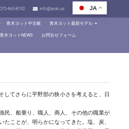
JA
072-465-8192
info@aoki.us
青木ヨット中古艇
青木ヨット最新モデル
青木ヨットNEWS
お問合せフォーム
、そしてさらに平野部の狭小さを考えると、日
漁民、船乗り、職人、商人、その他の職業が
いたことが、明らかになってきた。塩、炭、