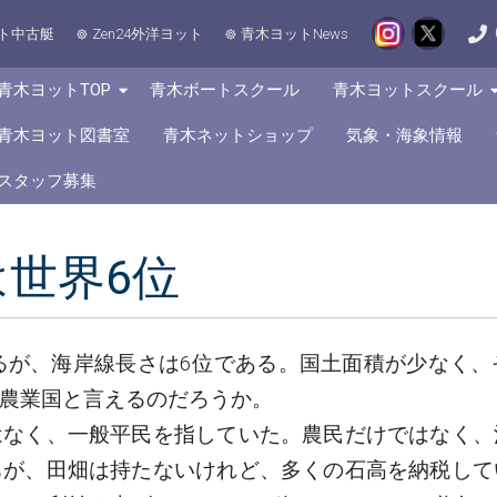
ト中古艇
Zen24外洋ヨット
青木ヨットNews
青木ヨットTOP
青木ボートスクール
青木ヨットスクール
青木ヨット図書室
青木ネットショップ
気象・海象情報
スタッフ募集
世界6位
るが、海岸線長さは6位である。国土面積が少なく
農業国と言えるのだろうか。
はなく、一般平民を指していた。農民だけではなく、
ちが、田畑は持たないけれど、多くの石高を納税して