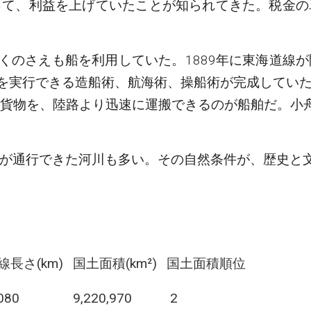
って、利益を上げていたことが知られてきた。税金の
行くのさえも船を利用していた。1889年に東海道線
れを実行できる造船術、航海術、操船術が完成してい
貨物を、陸路より迅速に運搬できるのが船舶だ。小
が通行できた河川も多い。その自然条件が、歴史と
線長さ(km)
国土面積(km²)
国土面積順位
080
9,220,970
2