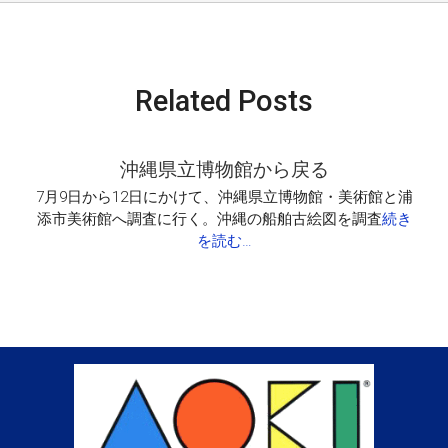
本
の
海
岸
Related Posts
線
長
さ
は
沖縄県立博物館から戻る
世
7月9日から12日にかけて、沖縄県立博物館・美術館と浦
界
添市美術館へ調査に行く。沖縄の船舶古絵図を調査
続き
6
を読む…
位
は