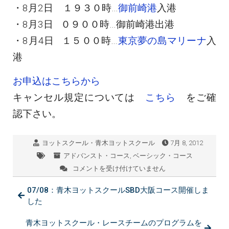
・8月2日 １９３０時…
御前崎港
入港
・8月3日 ０９００時…御前崎港出港
・8月4日 １５００時…
東京夢の島マリーナ
入
港
お申込はこちらから
キャンセル規定については
こちら
をご確
認下さい。
ヨットスクール・青木ヨットスクール
7月 8, 2012
アドバンスト・コース
,
ベーシック・コース
コメントを受け付けていません
大
阪
07/08：青木ヨットスクールSBD大阪コース開催しま
～
東
した
京
外
青木ヨットスクール・レースチームのプログラムを
洋