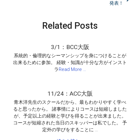
発表！
航
海
ヨ
Related Posts
ッ
ト・
ト
レ
3/1：BCC大阪
ー
ニ
系統的・倫理的なシーマンシップを身につけることが
ン
出来るために参加。 経験・知識が十分な方がインスト
グ
ラ
Read More …
の
ご
案
内
11/24：ACC大阪
は
青木洋先生のスクールだから、最もわかりやすく学べ
ると思ったから。 諸事情によりコースは短縮しました
が、予定以上の経験と学びを得ることが出来ました。
コースが短縮された当日のスキッパーは私でした。 予
定外の学びをすることに …