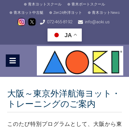
青木ヨットスクール
青木ボートスクール
青木ヨット中古艇
Zen24外洋ヨット
青木ヨットNews
072-465-8192
info@aoki.us
JA
大阪～東京外洋航海ヨット・
トレーニングのご案内
このたび特別プログラムとして、大阪から東