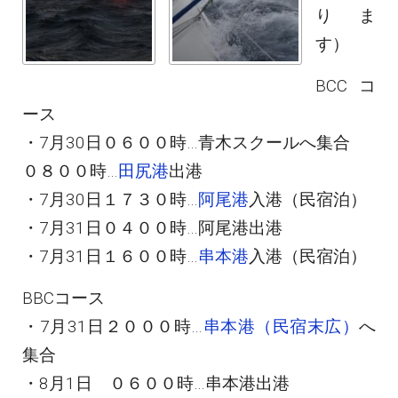
りま
す）
BCCコ
ース
・7月30日０６００時…青木スクールへ集合
０８００時…
田尻港
出港
・7月30日１７３０時…
阿尾港
入港（民宿泊）
・7月31日０４００時…阿尾港出港
・7月31日１６００時…
串本港
入港（民宿泊）
BBCコース
・7月31日２０００時…
串本港（民宿末広）
へ
集合
・8月1日 ０６００時…串本港出港