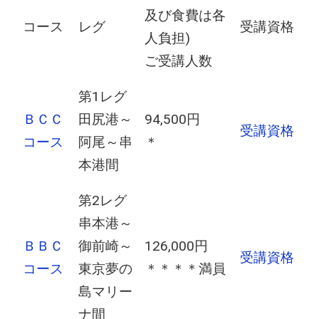
及び食費は各
コース
レグ
受講資格
人負担)
ご受講人数
第1レグ
ＢＣＣ
田尻港～
94,500円
受講資格
コース
阿尾～串
＊
本港間
第2レグ
串本港～
ＢＢＣ
御前崎～
126,000円
受講資格
コース
東京夢の
＊＊＊＊満員
島マリー
ナ間