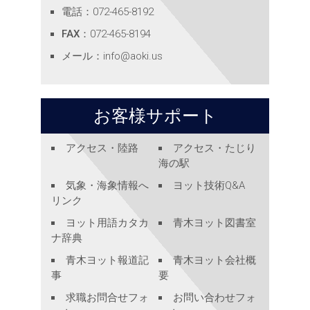
電話
：072-465-8192
FAX
：072-465-8194
メール
：
info@aoki.us
お客様サポート
アクセス・陸路
アクセス・たじり
海の駅
気象・海象情報へ
ヨット技術Q&A
リンク
ヨット用語カタカ
青木ヨット図書室
ナ辞典
青木ヨット報道記
青木ヨット会社概
事
要
求職お問合せフォ
お問い合わせフォ