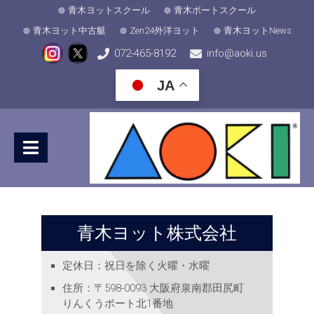
青木ヨットスクール
青木ボートスクール
青木ヨット中古艇
Zen24外洋ヨット
青木ヨットNews
072-465-8192
info@aoki.us
JA
青木ヨット株式会社
定休日
：祝日を除く火曜・水曜
住所
：〒598-0093 大阪府泉南郡田尻町
りんくうポート北1番地