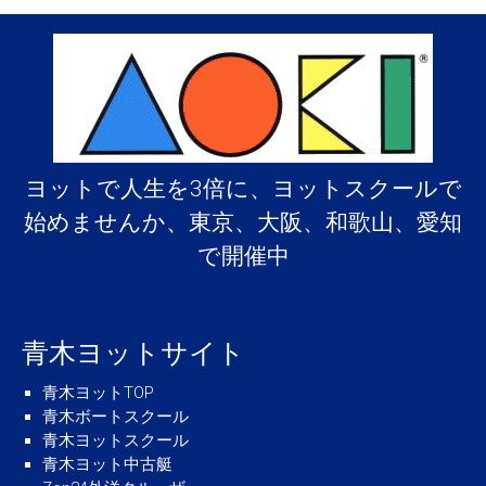
ｰ
ﾙ・
ﾌﾟ
ﾗ
ｸ
ﾃ
ｨ
ｽ
ヨットで人生を3倍に、ヨットスクールで
横
浜
始めませんか、東京、大阪、和歌山、愛知
ｺ
ｰ
で開催中
ｽ
開
催
は
青木ヨットサイト
青木ヨットTOP
青木ボートスクール
青木ヨットスクール
青木ヨット中古艇