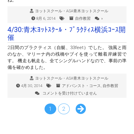
ヨットスクール・ASA青木ヨットスクール
8月 6, 2014
自作教習
»
4/30:青木ﾖｯﾄｽｸｰﾙ・ﾌﾟﾗｸﾃｨｽ横浜ｺｰｽ開
催
2日間のプラクティス（自艇、33feet）でした。 強風と雨
のなか、マリーナ内の桟橋やブイを使って離着岸練習で
す。 機走も帆走も、全てシングルハンドなので、事前の準
備を確かめました。
ヨットスクール・ASA青木ヨットスクール
4月 30, 2014
アドバンスト・コース
,
自作教習
コメントを受け付けていません
4/30:
青
木
1
2
ﾖ
ｯ
ﾄ
ｽ
ｸ