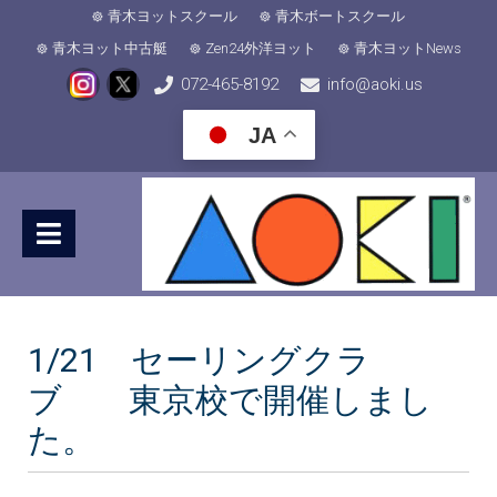
青木ヨットスクール
青木ボートスクール
青木ヨット中古艇
Zen24外洋ヨット
青木ヨットNews
072-465-8192
info@aoki.us
JA
1/21 セーリングクラ
ブ 東京校で開催しまし
た。