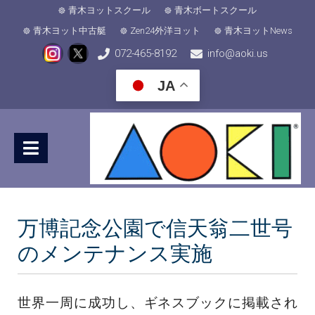
青木ヨットスクール
青木ボートスクール
青木ヨット中古艇
Zen24外洋ヨット
青木ヨットNews
072-465-8192
info@aoki.us
JA
万博記念公園で信天翁二世号
のメンテナンス実施
世界一周に成功し、ギネスブックに掲載され