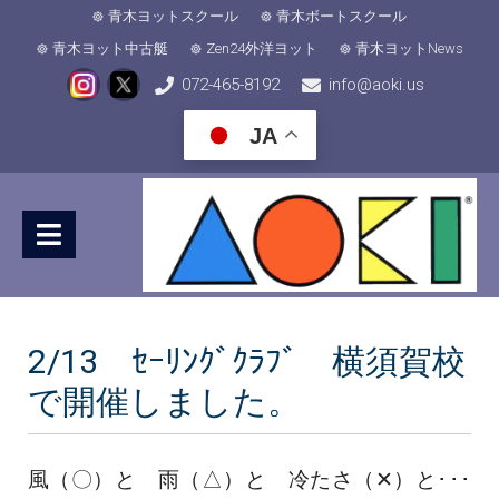
青木ヨットスクール
青木ボートスクール
青木ヨット中古艇
Zen24外洋ヨット
青木ヨットNews
072-465-8192
info@aoki.us
JA
2/13 ｾｰﾘﾝｸﾞｸﾗﾌﾞ 横須賀校
で開催しました。
風（〇）と 雨（△）と 冷たさ（✕）と･･･