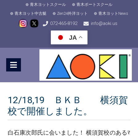
青木ヨットスクール
青木ボートスクール
青木ヨット中古艇
Zen24外洋ヨット
青木ヨットNews
072-465-8192
info@aoki.us
JA
12/18,19 ＢＫＢ 横須賀
校で開催しました。
白石康次郎氏に会いました！ 横須賀校のあるﾏ