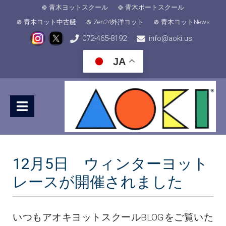
青木ヨットスクール
青木ボートスクール
青木ヨット中古艇
Zen24外洋ヨット
青木ヨットNews
072-465-8192
info@aoki.us
JA
12月5日 ウィンターヨット
レースが開催されました
いつもアオキヨットスクールBLOGをご覧いた