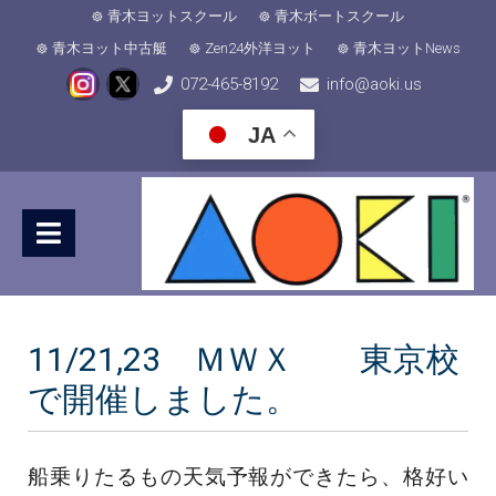
青木ヨットスクール
青木ボートスクール
青木ヨット中古艇
Zen24外洋ヨット
青木ヨットNews
072-465-8192
info@aoki.us
JA
11/21,23 ＭＷＸ 東京校
で開催しました。
船乗りたるもの天気予報ができたら、格好い