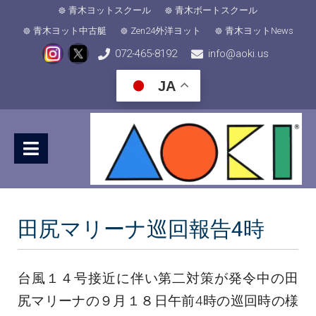
青木ヨットスクール
青木ボートスクール
青木ヨット中古艇
Zen24外洋ヨット
青木ヨットNews
072-465-8192
info@aoki.us
JA
田尻マリーナ巡回報告4時
台風１４号接近に伴い第二対策が発令中の田
尻マリーナの９月１８日午前4時の巡回時の様