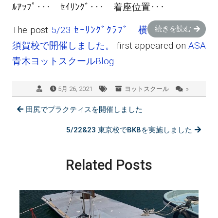
ﾙｱｯﾌﾟ･･･ ｾｲﾘﾝｸﾞ･･･ 着座位置･･･
The post
5/23 ｾｰﾘﾝｸﾞｸﾗﾌﾞ 横
続きを読む
須賀校で開催しました。
first appeared on
ASA
青木ヨットスクールBlog
.
5月 26, 2021
ヨットスクール
»
田尻でプラクティスを開催しました
5/22&23 東京校でBKBを実施しました
Related Posts