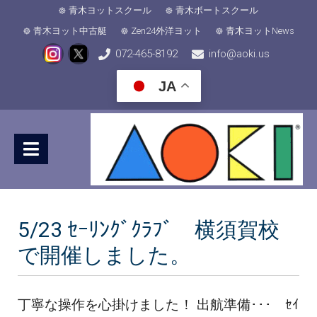
青木ヨットスクール
青木ボートスクール
青木ヨット中古艇
Zen24外洋ヨット
青木ヨットNews
072-465-8192
info@aoki.us
JA
5/23 ｾｰﾘﾝｸﾞｸﾗﾌﾞ 横須賀校
で開催しました。
丁寧な操作を心掛けました！ 出航準備･･･ ｾｲ