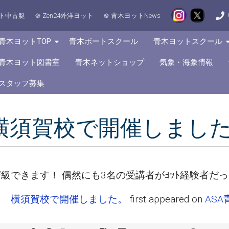
ト中古艇
Zen24外洋ヨット
青木ヨットNews
青木ヨットTOP
青木ボートスクール
青木ヨットスクール
青木ヨット図書室
青木ネットショップ
気象・海象情報
スタッフ募集
 横須賀校で開催しまし
飛び級できます！ 偶然にも3名の受講者がﾖｯﾄ経験者だ
ＫＢ 横須賀校で開催しました。
first appeared on
ASA