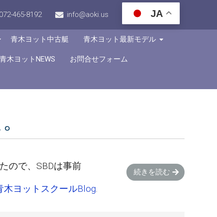
JA
072-465-8192
info@aoki.us
青木ヨット中古艇
青木ヨット最新モデル
青木ヨットNEWS
お問合せフォーム
た。
ったので、SBDは事前
続きを読む
青木ヨットスクールBlog
.