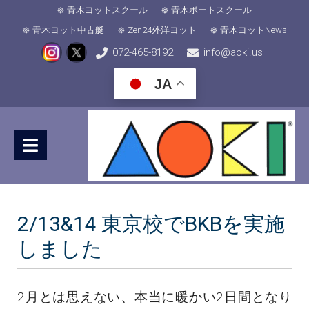
青木ヨットスクール
青木ボートスクール
青木ヨット中古艇
Zen24外洋ヨット
青木ヨットNews
072-465-8192
info@aoki.us
JA
2/13&14 東京校でBKBを実施
しました
2月とは思えない、本当に暖かい2日間となり