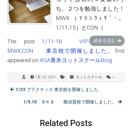
ち、２つを勉強しました！
MWX（ﾏﾘﾝｳｪｻﾞｰ、
1/11,15）とCON（
The post
1/11-18 VIP-
続きを読む
MWX,CON 東京校で開催しました。
first
appeared on
ASA青木ヨットスクールBlog
.
1月 20, 2021
ヨットスクール
»
1/23 プラクティス 東京校を開催しました
1/9,10 ＢＫＢ 横須賀校で開催しました。
Related Posts