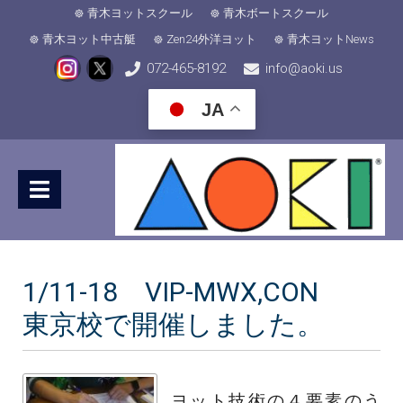
青木ヨットスクール
青木ボートスクール
青木ヨット中古艇
Zen24外洋ヨット
青木ヨットNews
072-465-8192
info@aoki.us
JA
1/11-18 VIP-MWX,CON
東京校で開催しました。
ヨット技術の４要素のう