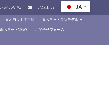
JA
072-465-8192
info@aoki.us
青木ヨット中古艇
青木ヨット最新モデル
青木ヨットNEWS
お問合せフォーム