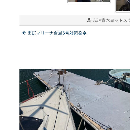
ASA青木ヨットスクー
田尻マリーナ台風6号対策発令