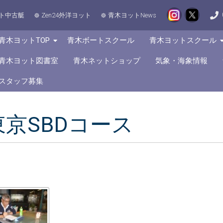
ト中古艇
Zen24外洋ヨット
青木ヨットNews
青木ヨットTOP
青木ボートスクール
青木ヨットスクール
青木ヨット図書室
青木ネットショップ
気象・海象情報
スタッフ募集
京SBDコース