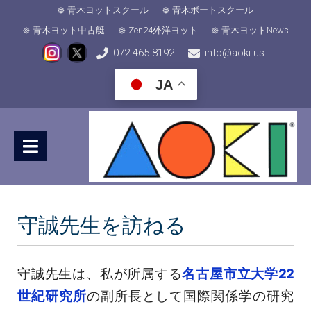
青木ヨットスクール
青木ボートスクール
青木ヨット中古艇
Zen24外洋ヨット
青木ヨットNews
072-465-8192
info@aoki.us
JA
守誠先生を訪ねる
守誠先生は、私が所属する
名古屋市立大学22
世紀研究所
の副所長として国際関係学の研究