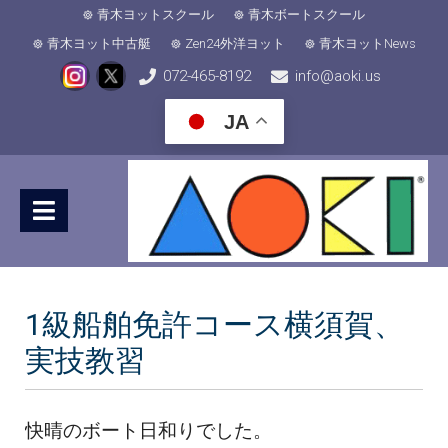
青木ヨットスクール
青木ボートスクール
青木ヨット中古艇
Zen24外洋ヨット
青木ヨットNews
072-465-8192
info@aoki.us
JA
1級船舶免許コース横須賀、
実技教習
快晴のボート日和りでした。