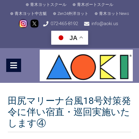
青木ヨットスクール
青木ボートスクール
青木ヨット中古艇
Zen24外洋ヨット
青木ヨットNews
072-465-8192
info@aoki.us
JA
田尻マリーナ台風18号対策発
令に伴い宿直・巡回実施いた
します④