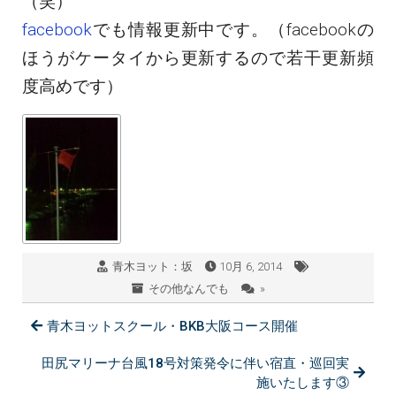
（笑）
facebook
でも情報更新中です。（facebookの
ほうがケータイから更新するので若干更新頻
度高めです）
青木ヨット：坂
10月 6, 2014
その他なんでも
»
青木ヨットスクール・BKB大阪コース開催
田尻マリーナ台風18号対策発令に伴い宿直・巡回実
施いたします③