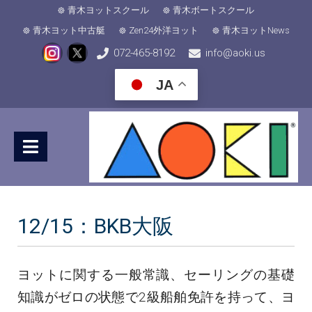
青木ヨットスクール
青木ボートスクール
青木ヨット中古艇
Zen24外洋ヨット
青木ヨットNews
072-465-8192
info@aoki.us
JA
12/15：BKB大阪
ヨットに関する一般常識、セーリングの基礎
知識がゼロの状態で2級船舶免許を持って、ヨ