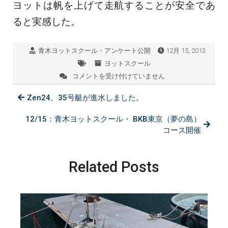
ヨットは帆を上げて走航することが安全であ
ると実感した。
青木ヨットスクール・アンケート公開
12月 15, 2013
ヨットスクール
コメントを受け付けていません
12/15：
BKB
Zen24、35号艇が進水しました。
大
阪
は
12/15：青木ヨットスクール・ BKB東京（夢の島）
コース開催
Related Posts