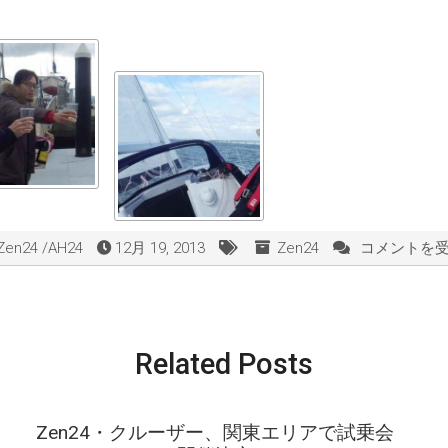
24 /AH24
12月 19, 2013
Zen24
コメントを
Zen24、
35
号
艇
が
Related Posts
進
水
し
ま
Zen24・クルーザー、関東エリアで試乗会