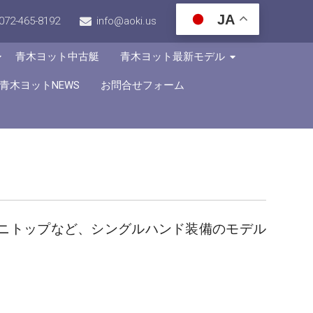
JA
072-465-8192
info@aoki.us
青木ヨット中古艇
青木ヨット最新モデル
青木ヨットNEWS
お問合せフォーム
ビミニトップなど、シングルハンド装備のモデル