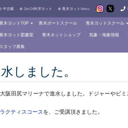
ト中古艇
Zen24外洋ヨット
青木ヨットNews
青木ヨットTOP
青木ボートスクール
青木ヨットスクール
青木ヨット図書室
青木ネットショップ
気象・海象情報
スタッフ募集
が進水しました。
n24が、大阪田尻マリーナで進水しました。ドジャーや
ラクティスコース
を、ご受講頂きました。