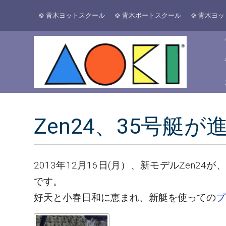
青木ヨットスクール
青木ボートスクール
青木ヨッ
Zen24、35号艇
2013年12月16日(月）、新モデルZe
です。
好天と小春日和に恵まれ、新艇を使っての
プ