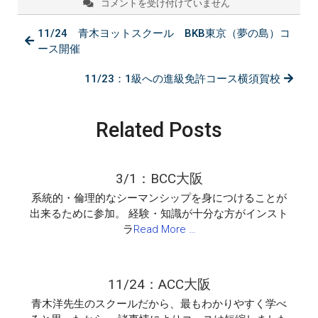
コメントを受け付けていません
11/24
青
11/24 青木ヨットスクール BKB東京（夢の島）コ
木
ヨ
ース開催
ッ
ト
11/23：1級への進級免許コース横須賀校
ス
ク
ー
Related Posts
ル ：
BKB
東
京
3/1：BCC大阪
（夢
の
系統的・倫理的なシーマンシップを身につけることが
島）
出来るために参加。 経験・知識が十分な方がインスト
コ
ラ
Read More …
ー
ス
開
催
11/24：ACC大阪
は
青木洋先生のスクールだから、最もわかりやすく学べ