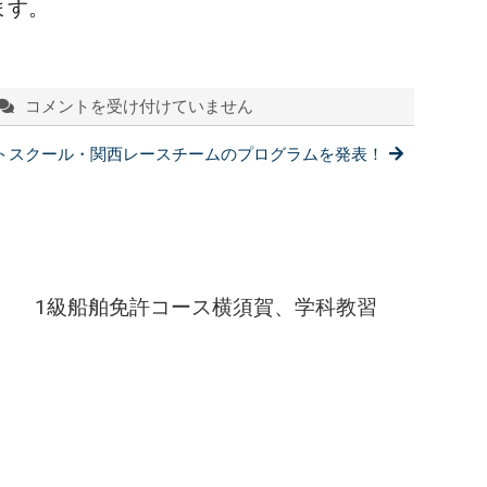
ます。
コメントを受け付けていません
11/23：
1
トスクール・関西レースチームのプログラムを発表！
級
へ
の
進
級
免
許
1級船舶免許コース横須賀、学科教習
コ
ー
ス
横
須
賀
校