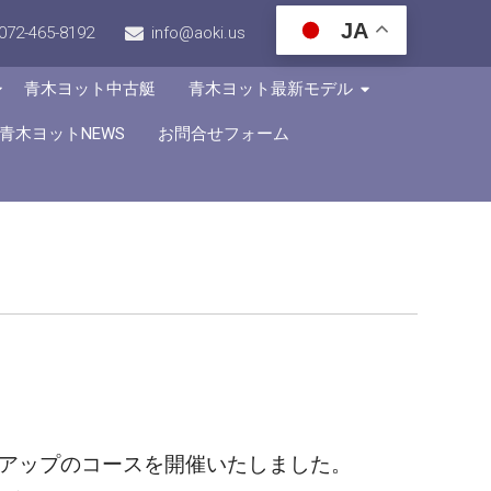
JA
072-465-8192
info@aoki.us
青木ヨット中古艇
青木ヨット最新モデル
青木ヨットNEWS
お問合せフォーム
プアップのコースを開催いたしました。