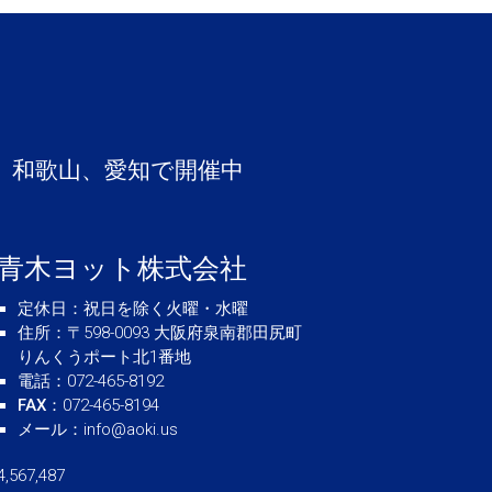
は
、和歌山、愛知で開催中
青木ヨット株式会社
定休日
：祝日を除く火曜・水曜
住所
：〒598-0093 大阪府泉南郡田尻町
りんくうポート北1番地
電話
：072-465-8192
FAX
：072-465-8194
メール
：
info@aoki.us
4,567,487