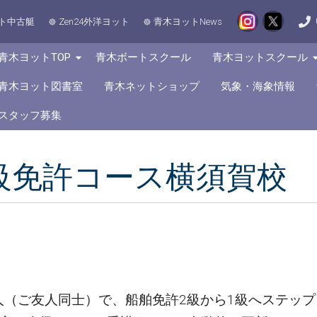
ト中古艇
Zen24外洋ヨット
青木ヨットNews
青木ヨットTOP
青木ボートスクール
青木ヨットスクール
青木ヨット図書室
青木ネットショップ
気象・海象情報
スタッフ募集
進級免許コース横須賀校
人（ご友人同士）で、船舶免許2級から1級へステッ