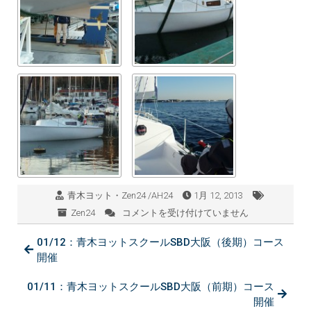
青木ヨット・Zen24 /AH24
1月 12, 2013
Zen24
コメントを受け付けていません
Zen24、
納
01/12：青木ヨットスクールSBD大阪（後期）コース
艇
い
開催
た
し
01/11：青木ヨットスクールSBD大阪（前期）コース
ま
開催
し