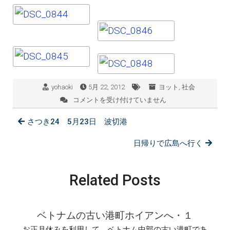
yohaoki
5月 22, 2012
ヨット
,
社会
コメントを受け付けていません
ハ
ノ
さつき24 5月23日 波切港
イ
へ
到
日帰りで広島へ行く
着
は
Related Posts
ベトナムの古い港町ホイアンへ・１
お正月休みを利用して、ベトナム中部の古い港町であ