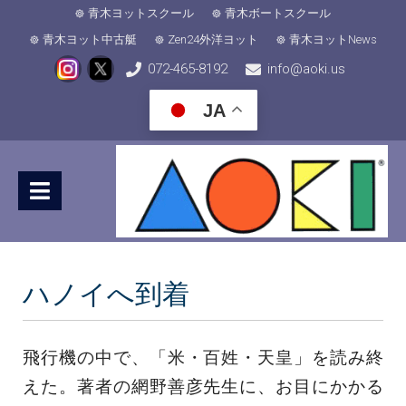
青木ヨットスクール
青木ボートスクール
青木ヨット中古艇
Zen24外洋ヨット
青木ヨットNews
072-465-8192
info@aoki.us
JA
ハノイへ到着
飛行機の中で、「米・百姓・天皇」を読み終
えた。著者の網野善彦先生に、お目にかかる