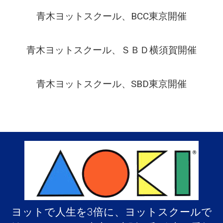
賀
青木ヨットスクール、BCC東京開催
コ
ー
ス
開
青木ヨットスクール、ＳＢＤ横須賀開催
催
し
ま
青木ヨットスクール、SBD東京開催
し
た
は
ヨットで人生を3倍に、ヨットスクールで